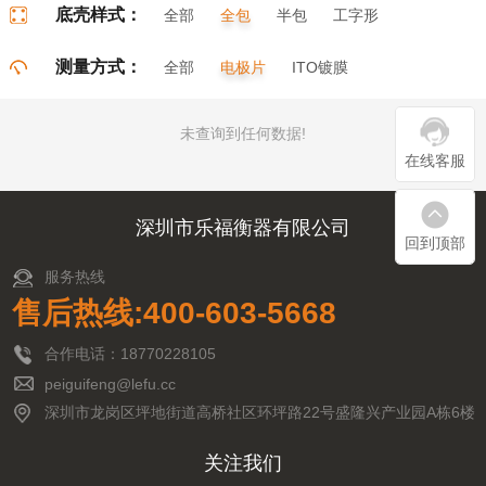
底壳样式：
全部
全包
半包
工字形
门字形
π字形
口字形
测量方式：
全部
电极片
ITO镀膜
未查询到任何数据!
在线客服
深圳市乐福衡器有限公司
回到顶部
服务热线
售后热线:400-603-5668
合作电话：18770228105
peiguifeng@lefu.cc
深圳市龙岗区坪地街道高桥社区环坪路22号盛隆兴产业园A栋6楼
关注我们