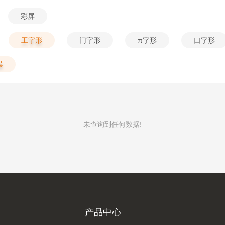
彩屏
工字形
门字形
π字形
口字形
膜
未查询到任何数据!
产品中心