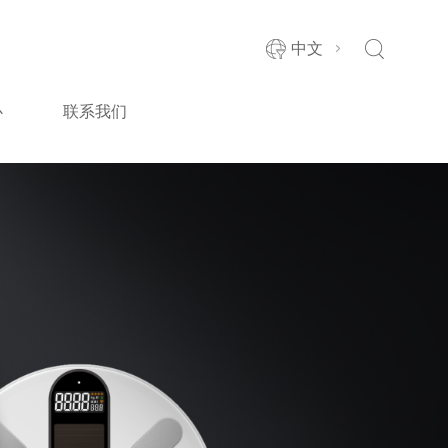
中文
心
联系我们