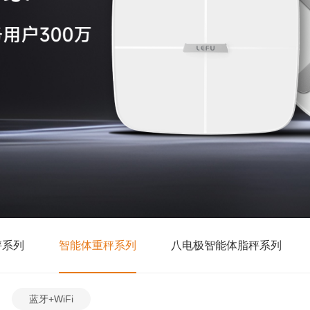
秤系列
智能体重秤系列
八电极智能体脂秤系列
蓝牙+WiFi