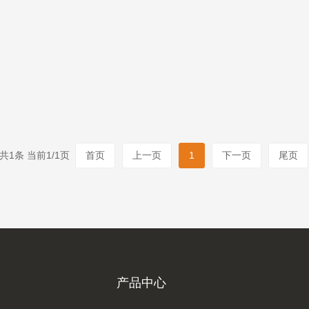
共1条 当前1/1页
首页
上一页
1
下一页
尾页
产品中心