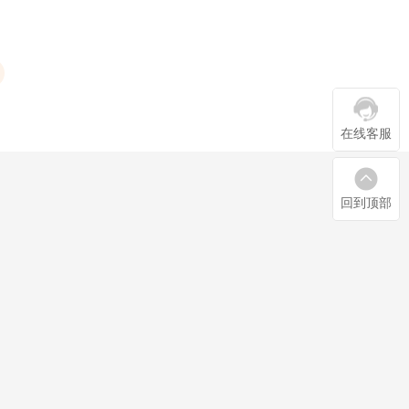
在线客服
回到顶部