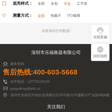
底壳样式：
全部
全包
半包
工字形
门字形
π字形
口字形
测量方式：
全部
电极片
ITO镀膜
未查询到任何数据!
在线客服
深圳市乐福衡器有限公司
回到顶部
服务热线
售后热线:400-603-5668
合作电话：18770228105
peiguifeng@lefu.cc
深圳市龙岗区坪地街道高桥社区环坪路22号盛隆兴产业园A栋6楼
关注我们