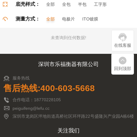
底壳样式：
全部
全包
半包
工字形
门字形
π字形
口字形
测量方式：
全部
电极片
ITO镀膜
未查询到任何数据!
在线客服
深圳市乐福衡器有限公司
回到顶部
服务热线
售后热线:400-603-5668
合作电话：18770228105
peiguifeng@lefu.cc
深圳市龙岗区坪地街道高桥社区环坪路22号盛隆兴产业园A栋6楼
关注我们