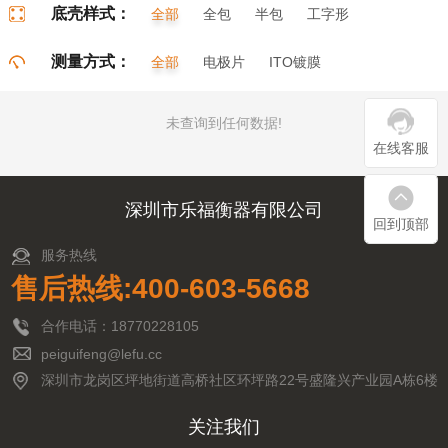
底壳样式：
全部
全包
半包
工字形
门字形
π字形
口字形
测量方式：
全部
电极片
ITO镀膜
未查询到任何数据!
在线客服
深圳市乐福衡器有限公司
回到顶部
服务热线
售后热线:400-603-5668
合作电话：18770228105
peiguifeng@lefu.cc
深圳市龙岗区坪地街道高桥社区环坪路22号盛隆兴产业园A栋6楼
关注我们