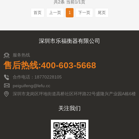
共2条 当前1/1页
首页
上一页
1
下一页
尾页
深圳市乐福衡器有限公司
服务热线
售后热线:400-603-5668
合作电话：18770228105
peiguifeng@lefu.cc
深圳市龙岗区坪地街道高桥社区环坪路22号盛隆兴产业园A栋6楼
关注我们