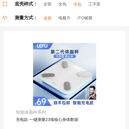
底壳样式：
全部
全包
半包
工字形
门字形
π字形
口字形
测量方式：
全部
电极片
ITO镀膜
了解详情
智能体脂秤系列
充电款·一键测量23项核心身体数据