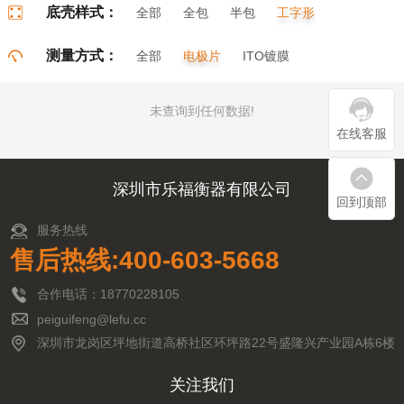
底壳样式：
全部
全包
半包
工字形
门字形
π字形
口字形
测量方式：
全部
电极片
ITO镀膜
未查询到任何数据!
在线客服
深圳市乐福衡器有限公司
回到顶部
服务热线
售后热线:400-603-5668
合作电话：18770228105
peiguifeng@lefu.cc
深圳市龙岗区坪地街道高桥社区环坪路22号盛隆兴产业园A栋6楼
关注我们