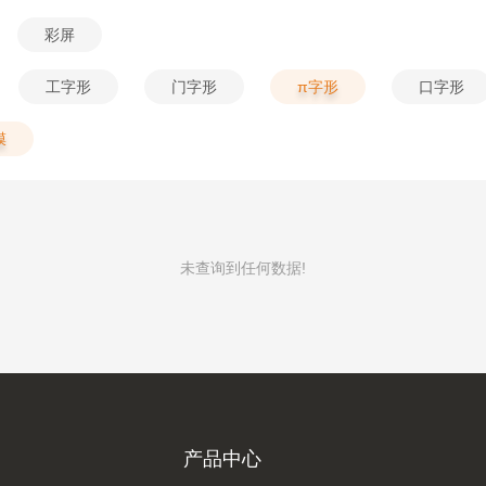
彩屏
工字形
门字形
π字形
口字形
膜
未查询到任何数据!
产品中心