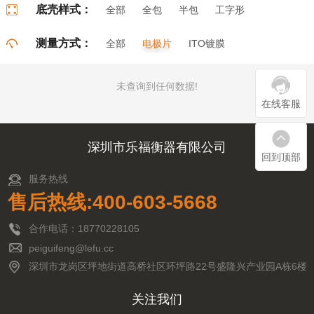
底壳样式：
全部
全包
半包
工字形
门字形
π字形
口字形
测量方式：
全部
电极片
ITO镀膜
未查询到任何数据!
在线客服
深圳市乐福衡器有限公司
回到顶部
服务热线
售后热线:400-603-5668
合作电话：18770228105
peiguifeng@lefu.cc
深圳市龙岗区坪地街道高桥社区环坪路22号盛隆兴产业园A栋6楼
关注我们