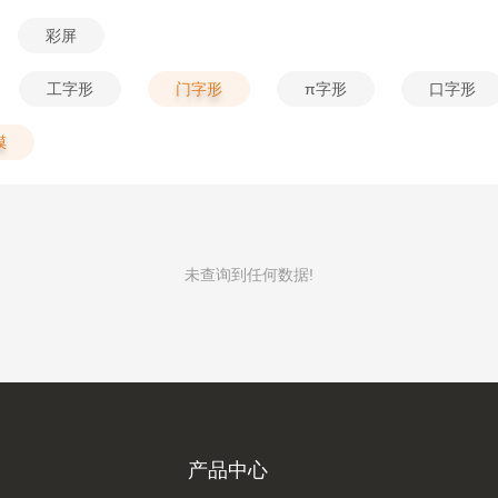
彩屏
工字形
门字形
π字形
口字形
膜
未查询到任何数据!
产品中心