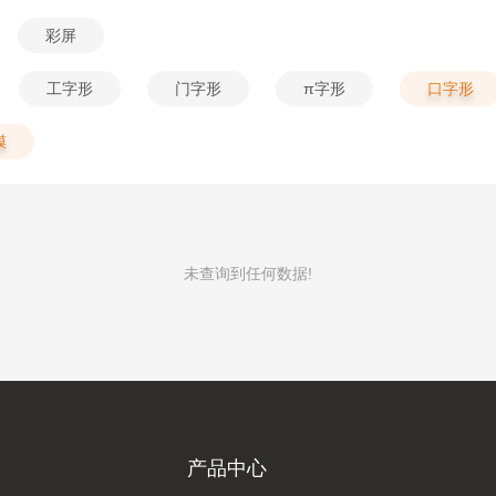
彩屏
工字形
门字形
π字形
口字形
膜
未查询到任何数据!
产品中心